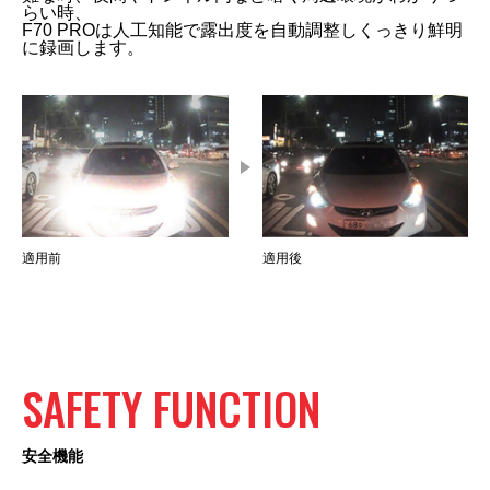
らい時、
F70 PROは人工知能で露出度を自動調整しくっきり鮮明
に録画します。
適用前
適用後
SAFETY
FUNCTION
安全機能