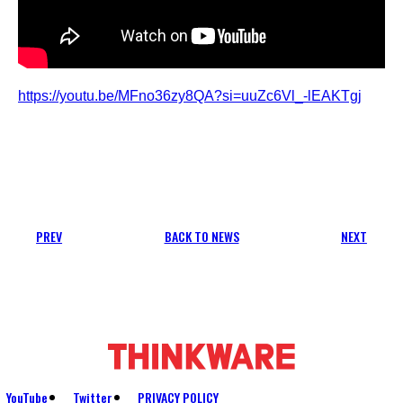
https://youtu.be/MFno36zy8QA?si=uuZc6Vl_-lEAKTgj
PREV
BACK TO NEWS
NEXT
YouTube
Twitter
PRIVACY POLICY